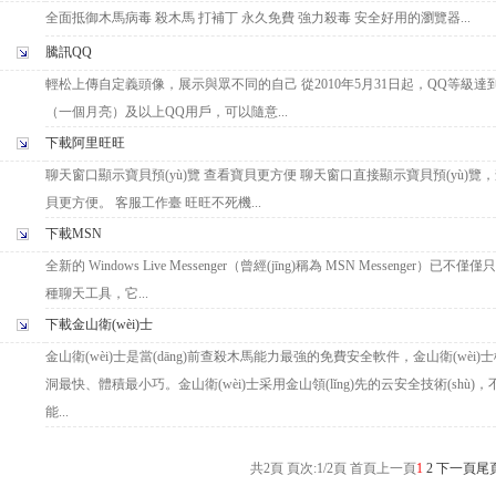
全面抵御木馬病毒 殺木馬 打補丁 永久免費 強力殺毒 安全好用的瀏覽器...
騰訊QQ
輕松上傳自定義頭像，展示與眾不同的自己 從2010年5月31日起，QQ等級達
（一個月亮）及以上QQ用戶，可以隨意...
下載阿里旺旺
聊天窗口顯示寶貝預(yù)覽 查看寶貝更方便 聊天窗口直接顯示寶貝預(yù)覽
貝更方便。 客服工作臺 旺旺不死機...
下載MSN
全新的 Windows Live Messenger（曾經(jīng)稱為 MSN Messenger）已不僅
種聊天工具，它...
下載金山衛(wèi)士
金山衛(wèi)士是當(dāng)前查殺木馬能力最強的免費安全軟件，金山衛(wèi)
洞最快、體積最小巧。金山衛(wèi)士采用金山領(lǐng)先的云安全技術(shù)
能...
共2頁 頁次:1/2頁
首頁
上一頁
1
2
下一頁
尾