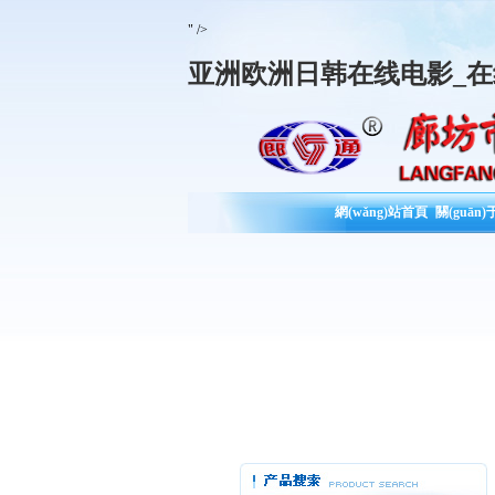
" />
亚洲欧洲日韩在线电影_在
網(wǎng)站首頁
關(guān