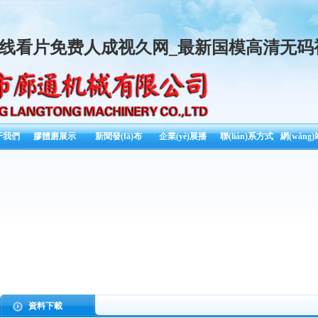
线看片免费人成视久网_最新国模高清无码
)于我們
膠體磨展示
新聞發(fā)布
企業(yè)展播
聯(lián)系方式
網(wǎng
資料下載