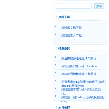
資料下載
膠體磨文檔下載
膠體磨工具下載
推薦新聞
廊通膠體磨通過微博策劃活...
研究發(fā)現(xiàn)：Faceboo...
廊坊廊通機械廠要出新品膠...
消費者應(yīng)該學(xué)會區(qū)別
產(chǎn)品優(yōu)...
膠體磨用于環(huán)保型水性涂
料...
膠體磨：關(guān)于鈦白粉研磨設
(shè)...
本月熱門