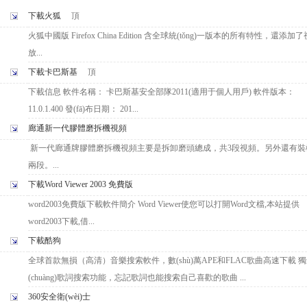
下載火狐
頂
火狐中國版 Firefox China Edition 含全球統(tǒng)一版本的所有特性，還添
放...
下載卡巴斯基
頂
下載信息 軟件名稱： 卡巴斯基安全部隊2011(適用于個人用戶) 軟件版本：
11.0.1.400 發(fā)布日期： 201...
廊通新一代膠體磨拆機視頻
新一代廊通牌膠體磨拆機視頻主要是拆卸磨頭總成，共3段視頻。另外還有
兩段。...
下載Word Viewer 2003 免費版
word2003免費版下載軟件簡介 Word Viewer使您可以打開Word文檔,本站提供
word2003下載,借...
下載酷狗
全球首款無損（高清）音樂搜索軟件，數(shù)萬APE和FLAC歌曲高速下載 
(chuàng)歌詞搜索功能，忘記歌詞也能搜索自己喜歡的歌曲 ...
360安全衛(wèi)士