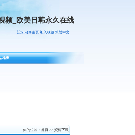
视频_欧美日韩永久在线
設(shè)為主頁
加入收藏
繁體中文
)站地圖
你的位置：
首頁
>>
資料下載